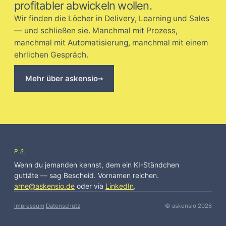
profitabler abwickeln wollen.
Wir finden die Löcher in Delivery, Learning und Sales
— und schließen sie. Manchmal mit Prozess,
manchmal mit Automatisierung, manchmal mit einem
ehrlichen Gespräch.
→
Mehr über askensio
P.S.
Wenn du jemanden kennst, dem ein KI-Ständchen
guttäte — sag Bescheid. Vornamen reichen.
arne@askensio.de
oder via
LinkedIn
.
Impressum
·
Datenschutz
© askensio 2026