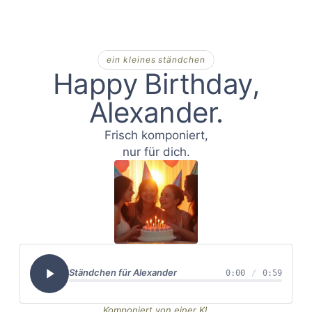
ein kleines ständchen
Happy Birthday,
Alexander
Frisch komponiert,
nur für dich.
Ständchen für
Alexander
0:00
/
0:59
Komponiert von einer KI,