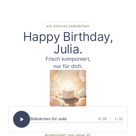
ein kleines ständchen
Happy Birthday,
Julia
Frisch komponiert,
nur für dich.
Ständchen für
Julia
0:00
/
1:32
Komponiert von einer KI,