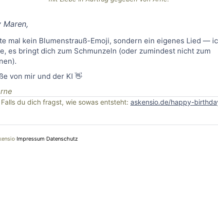
y
Maren
,
te mal kein Blumenstrauß-Emoji, sondern ein eigenes Lied — i
fe, es bringt dich zum Schmunzeln (oder zumindest nicht zum
nen).
ße von mir und der KI 👋
rne
Falls du dich fragst, wie sowas entsteht:
askensio.de/happy-birthd
kensio
·
Impressum
·
Datenschutz