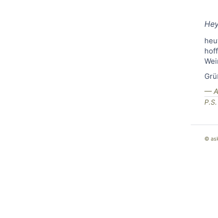
He
heu
hof
Wei
Grü
— A
P.S.
© as