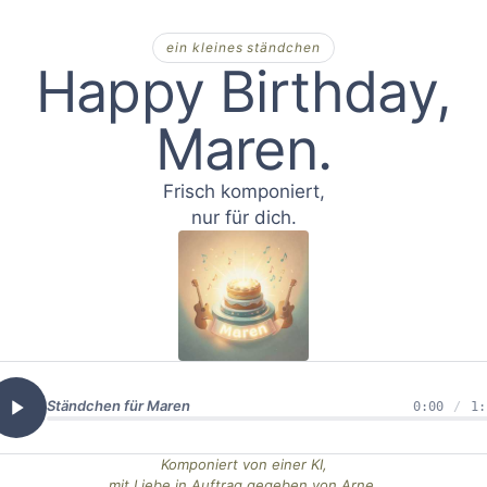
ein kleines ständchen
Happy Birthday,
Maren
Frisch komponiert,
nur für dich.
Ständchen für
Maren
0:00
/
1:
Komponiert von einer KI,
mit Liebe in Auftrag gegeben von Arne.