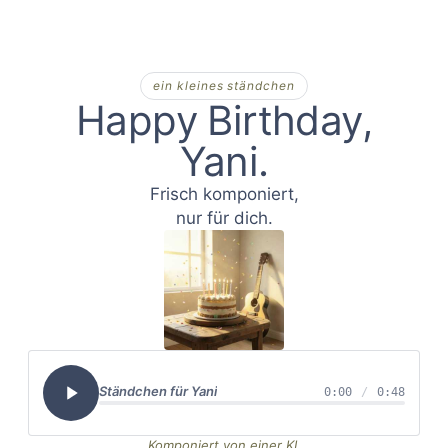
ein kleines ständchen
Happy Birthday,
Yani
Frisch komponiert,
nur für dich.
Ständchen für
Yani
0:00
/
0:48
Komponiert von einer KI,